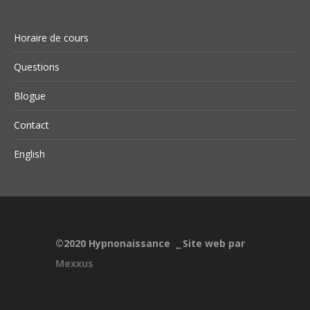
Horaire de cours
Questions
Blogue
Contact
English
©2020
Hypnonaissance
Site web par
⎯
Mexxus