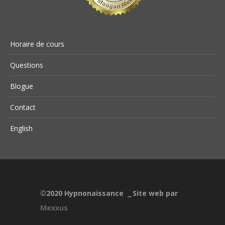
Horaire de cours
Questions
Blogue
Contact
English
©2020
Hypnonaissance
Site web par
⎯
Mexxus